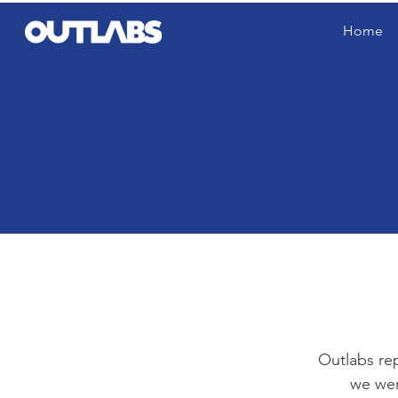
Home
Outlabs rep
we wer