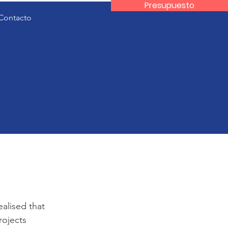
Presupuesto
Contacto
ealised that
rojects