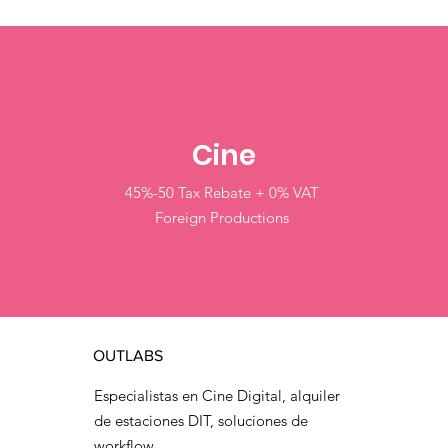
Cine
45%-50 Tax Rebate + 0% VAT
Foreign Productions
OUTLABS
Especialistas en Cine Digital, alquiler
de estaciones DIT, soluciones de
workflow