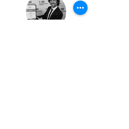
Fran Casanova
Director, Guionista y Productor
Profesional con más de 20 años de
experiencia, destacado por sus cortometrajes
de ficción como Campo de batalla, Ayúdame
a recordar y Mask of Sanity, todos ellos
apoyados por el Ministerio de Cultura. Hay
algo en la oscuridad, protagonizado por Luna
Fulgencio, obtuvo 153 selecciones y 28
premios, además de una nominación a los
Premios Goya. Mask of Sanity también fue
premiado en la Comic Con. Recientemente,
dirigió la serie documental Canarias en la cima