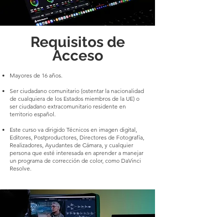
Requisitos de
Acceso
Mayores de 16 años.
Ser ciudadano comunitario (ostentar la nacionalidad
de cualquiera de los Estados miembros de la UE) o
ser ciudadano extracomunitario residente en
territorio español.
Este curso va dirigido Técnicos en imagen digital,
Editores, Postproductores, Directores de Fotografía,
Realizadores, Ayudantes de Cámara, y cualquier
persona que esté interesada en aprender a manejar
un programa de corrección de color, como DaVinci
Resolve.