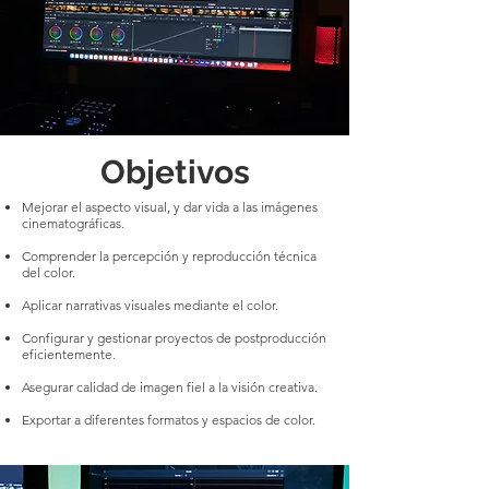
Objetivos
Mejorar el aspecto visual, y dar vida a las imágenes
cinematográficas.
Comprender la percepción y reproducción técnica
del color.
Aplicar narrativas visuales mediante el color.
Configurar y gestionar proyectos de postproducción
eficientemente.
Asegurar calidad de imagen fiel a la visión creativa.
Exportar a diferentes formatos y espacios de color.